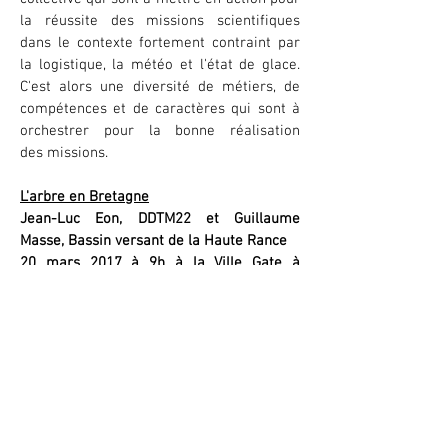
la réussite des missions scientifiques
dans le contexte fortement contraint par
la logistique, la météo et l'état de glace.
C'est alors une diversité de métiers, de
compétences et de caractères qui sont à
orchestrer pour la bonne réalisation
des missions.
L'arbre en Bretagne
Jean-Luc Eon, DDTM22 et Guillaume
Masse, Bassin versant de la Haute Rance
20 mars 2017 à 9h à la Ville Gate à
Caulnes
Lecture de paysage
Le patrimoine en terre
Mickaël Delagrée, coordinateur de projet
de restauration et formateur
21 mars 2017 à 18h30 au Bar crêperie Le
Triskell rue de la gare à Caulnes