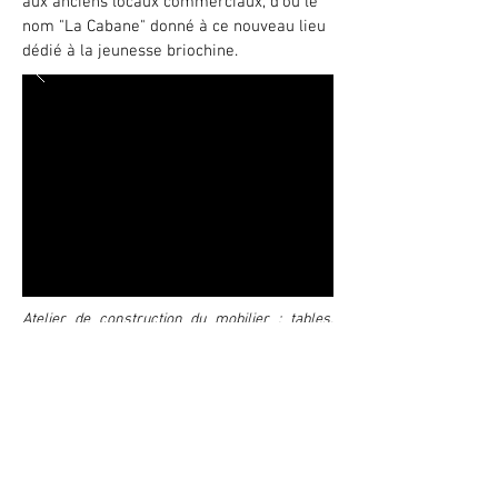
aux anciens locaux commerciaux, d'où le
nom "La Cabane" donné à ce nouveau lieu
dédié à la jeunesse briochine.
Atelier de construction du mobilier : tables,
chaises, cabanes, étagères.