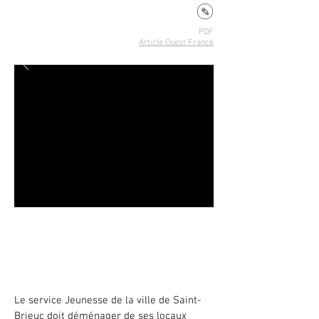
PDF
Article Ouest France
La Cabane, atelier de construction
du mobilier de l’espace Jeunesse
Saint-Brieuc - 2022
Le service Jeunesse de la ville de Saint-
Brieuc doit déménager de ses locaux