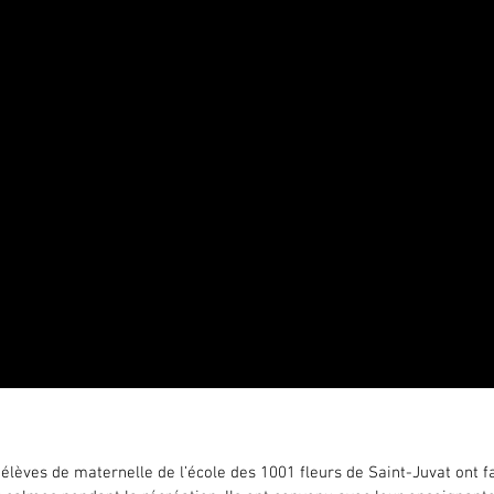
u mobilier de designer pour la cour de récré
es élèves de l'école de Saint-Juvat ont construit du mobil
 élèves de maternelle de l’école des 1001 fleurs de Saint-Juvat ont f