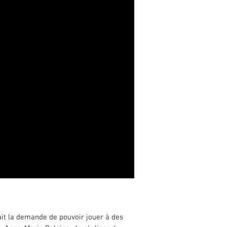
ier conçu par le designer Enzo Mari
ait la demande de pouvoir jouer à des