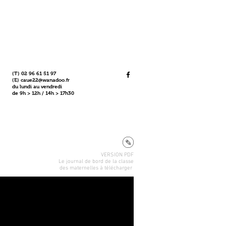
(T) 02 96 61 51 97
(E)
caue22@wanadoo.fr
du lundi au vendredi
de 9h > 12h / 14h > 17h30
VERSION PDF
Le journal de bord de la classe
des maternelles
à télécharger