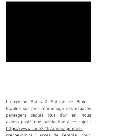
Plantation des espaces paysagers
à la crèche Potes & Potiron
Binic - Etables sur Mer - 2020
La crèche Potes & Potiron de Binic -
Etables sur mer réaménage ses espaces
paysagers depuis plus d’un an (nous
avions posté une publication à ce sujet :
https://www.caue22.fr/amenagement-
creche-binic
) : accès de l’entrée, cour,