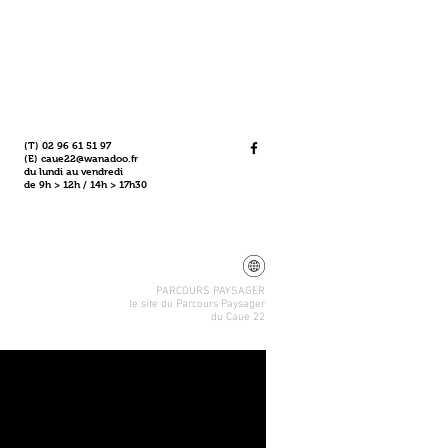
(T) 02 96 61 51 97
(E)
caue22@wanadoo.fr
du lundi au vendredi
de 9h > 12h / 14h > 17h30
PARCOURS PAYSAGER
le site du Parcours Paysager
du Caue 22