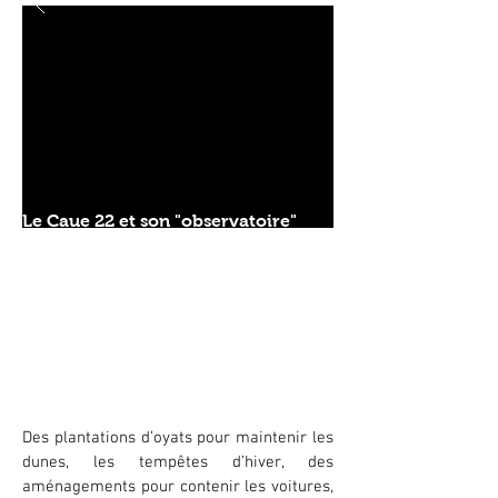
Le Caue 22 et son "observatoire"
font étape à Fréhel !
lu 04.07 >
06.07.2011
Des plantations d’oyats pour maintenir les
dunes, les tempêtes d’hiver, des
aménagements pour contenir les voitures,