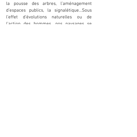
la pousse des arbres, l’aménagement
d’espaces publics, la signalétique…Sous
l’effet d’évolutions naturelles ou de
l’action des hommes, nos paysages se
transforment. Une exposition du CAUE,
présentée sur « l’aire durable », à l’arrivée
d’étape du tour de France a proposé trois
séries de « l’observatoire photographique
des paysages des Côtes d’Armor ». Les
trois paysages présentés étaiznr à
proximité immédiate :
La plage du Vieux-bourg
Le front de mer des Sables d’Or
L’îlot Saint-Michel à Erquy
Les images nous interrogent : Comment
prenons-nous soin de nos paysages ? Que
seront ces lieux dans un siècle ?