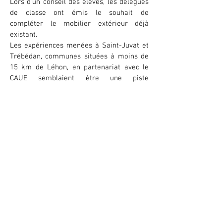
Lors d’un conseil des élèves, les délégués
de classe ont émis le souhait de
compléter le mobilier extérieur déjà
existant.
Les expériences menées à Saint-Juvat et
Trébédan, communes situées à moins de
15 km de Léhon, en partenariat avec le
CAUE semblaient être une piste
intéressante.
L'idée est alors présentée lors du Conseil
d'école et recueille l'assentiment de
l'ensemble de la communauté éducative,
les parents d'élèves et les élus.
Après avoir travaillé sur la notion
d'échelle et produit des maquettes de
l'école avec Didier Pidoux, paysagiste au
CAUE, la question s'est posée de l'usage
de la cour. Les élèves avaient souligné lors
du conseil des élèves la difficulté à
dessiner correctement sur les tables de la
cour. Il est décidé de construire des tables