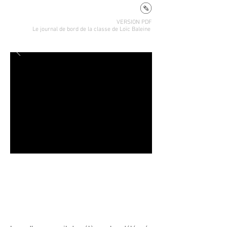
VERSION PDF
Le journal de bord de la classe de Loïc Baleine
Construire du mobilier de designer
pour l'école
Ecole de Léhon - 2018