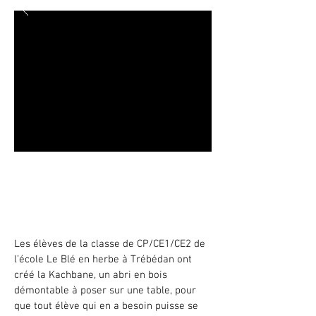
La Kachbane
Ecole le Blé en herbe à Trébédan -
2018
Les élèves de la classe de CP/CE1/CE2 de
l’école Le Blé en herbe à Trébédan ont
créé la Kachbane, un abri en bois
démontable à poser sur une table, pour
que tout élève qui en a besoin puisse se