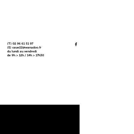
(T) 02 96 61 51 97
(E)
caue22@wanadoo.fr
du lundi au vendredi
de 9h > 12h / 14h > 17h30