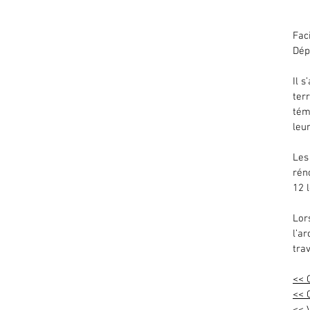
Fac
Dép
Il 
ter
tém
leur
Les
rén
12 
Lor
l’a
tra
<< 
<< 