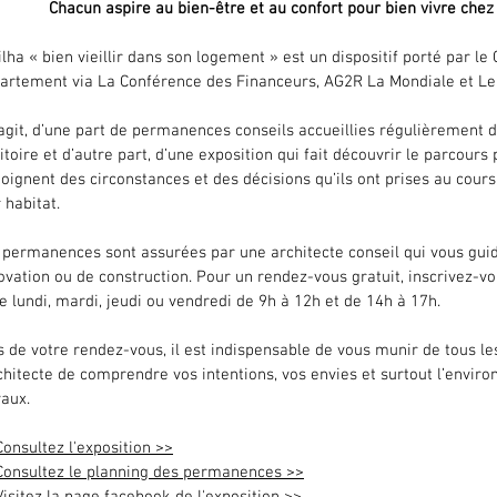
Chacun aspire au bien-être et au confort pour bien vivre chez
ilha « bien vieillir dans son logement » est un dispositif porté par l
artement via La Conférence des Financeurs, AG2R La Mondiale et Le 
s’agit, d’une part de permanences conseils accueillies régulièrement 
ritoire et d’autre part, d’une exposition qui fait découvrir le parcou
oignent des circonstances et des décisions qu’ils ont prises au cours
 habitat.
 permanences sont assurées par une architecte conseil qui vous guid
ovation ou de construction. Pour un rendez-vous gratuit, inscrivez-v
le lundi, mardi, jeudi ou vendredi de 9h à 12h et de 14h à 17h.
s de votre rendez-vous, il est indispensable de vous munir de tous 
rchitecte de comprendre vos intentions, vos envies et surtout l’envir
vaux.
Consultez l'exposition >>
Consultez le planning des permanences >>