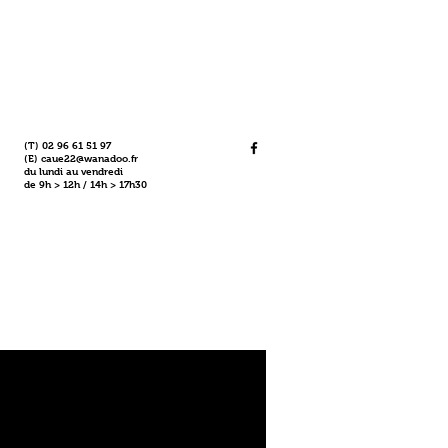
(T) 02 96 61 51 97
(E)
caue22@wanadoo.fr
du lundi au vendredi
de 9h > 12h / 14h > 17h30