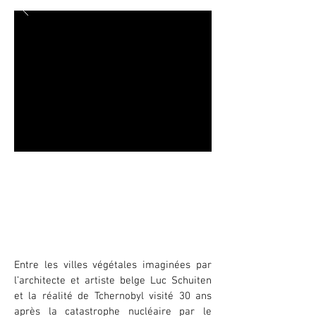
Un monde désirable à l'épreuve du
vivant : regards croisés de Luc
Schuiten et d’Eric Lenoir
07.02.2026
à 17h30 / Centre culturel Le Cap,
Plérin
Entre les villes végétales imaginées par
l’architecte et artiste belge Luc Schuiten
et la réalité de Tchernobyl visité 30 ans
après la catastrophe nucléaire par le