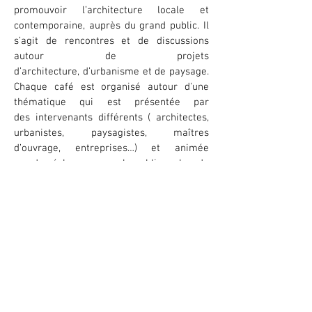
promouvoir l’architecture locale et
contemporaine, auprès du grand public. Il
s’agit de rencontres et de discussions
autour de projets
d’architecture, d’urbanisme et de paysage.
Chaque café est organisé autour d'une
thématique qui est présentée par
des intervenants différents (
architectes,
urbanistes, paysagistes, maîtres
d’ouvrage, entreprises…) et animée
par des échanges avec le public au bar de
la Passerelle. Après le débat, le café se
poursuit par une visite de projet(s) ou de
lieu(x) à proximité de St-Brieuc.
Le prochain café a lieu le 7 octobre 2017
et portera sur le thème du micro habitat :
Présentation du concept de tiny houses
par Mathieu Le Barzic
Présentation de Clément Gillet, concepteur