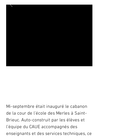
Un château aux Merles - Le cabanon
de Le Corbusier à l'école des Merles
Saint-Brieuc - 2022/2023
Mi-septembre était inauguré le cabanon
de la cour de l’école des Merles à Saint-
Brieuc. Auto-construit par les élèves et
l’équipe du CAUE accompagnés des
enseignants et des services techniques, ce