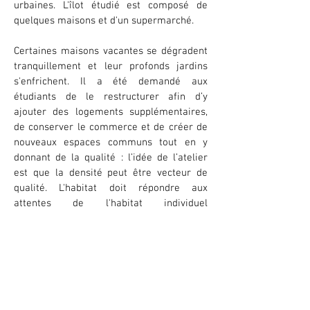
urbaines. L'îlot étudié est composé de
quelques maisons et d'un supermarché.
Certaines maisons vacantes se dégradent
tranquillement et leur profonds jardins
s'enfrichent. Il a été demandé aux
étudiants de le restructurer afin d’y
ajouter des logements supplémentaires,
de conserver le commerce et de créer de
nouveaux espaces communs tout en y
donnant de la qualité : l’idée de l’atelier
est que la densité peut être vecteur de
qualité. L'habitat doit répondre aux
attentes de l'habitat individuel
d'aujourd'hui avec une réflexion sur les
espaces et services mutualisables.
Après une visite du site et une rencontre
avec les élus, les partenaires DDTM, CAUE
et l'EPF, l’atelier s’est déroulé deux temps :